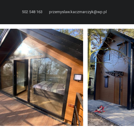
502 548 163
przemyslaw.kaczmarczyk@wp.pl