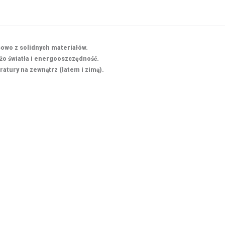
wo z solidnych materiałów.
żo światła i energooszczędność.
ratury na zewnątrz (latem i zimą).