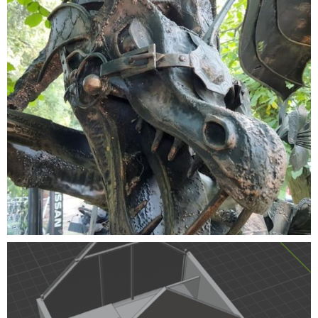
CARPORT
Konstrukcje stalowe
·