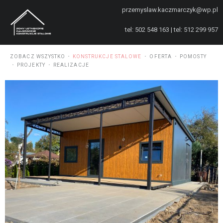
przemyslaw.kaczmarczyk@wp.pl
tel: 502 548 163 | tel: 512 299 957
ZOBACZ WSZYSTKO
KONSTRUKCJE STALOWE
OFERTA
POMOSTY
PROJEKTY
REALIZACJE