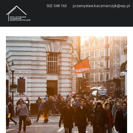
502 548 163
przemyslaw.kaczmarczyk@wp.pl