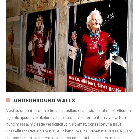
UNDERGROUND WALLS
Vestibulum ante ipsum primis in faucibus orci luctus et ultrices. Aliquam
eget dui ipsum vestibulum vel leo cursus velit fermentum viverra. Nam
nunc massa, molestie vel sollicitudin sit amet, consectetur a risus.
Phasellus tristique diam nisl, eu bibendum urna, venenatis varius. Nullam
a massa tellus. Nulla tempor velit non tincidunt facilisis. Proin sapien