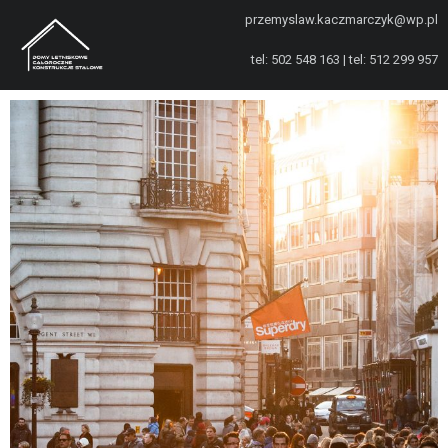
przemyslaw.kaczmarczyk@wp.pl
tel: 502 548 163 | tel: 512 299 957